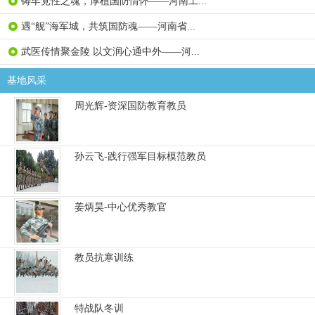
铸牢党性之魂，厚植国防情怀——河南工...
遇“舰”海军城，共筑国防魂——河南省...
武医传情聚金陵 以文润心通中外——河...
基地风采
周光辉-资深国防教育教员
孙云飞-践行强军目标模范教员
姜炳昊-中心优秀教官
教员抗寒训练
特战队冬训