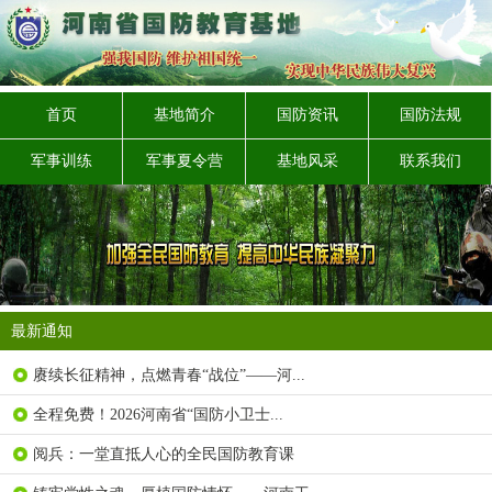
首页
基地简介
国防资讯
国防法规
军事训练
军事夏令营
基地风采
联系我们
最新通知
赓续长征精神，点燃青春“战位”——河...
全程免费！2026河南省“国防小卫士...
阅兵：一堂直抵人心的全民国防教育课