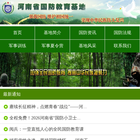
首页
基地简介
国防资讯
国防法规
军事训练
军事夏令营
基地风采
联系我们
最新通知
赓续长征精神，点燃青春“战位”——河...
全程免费！2026河南省“国防小卫士...
阅兵：一堂直抵人心的全民国防教育课