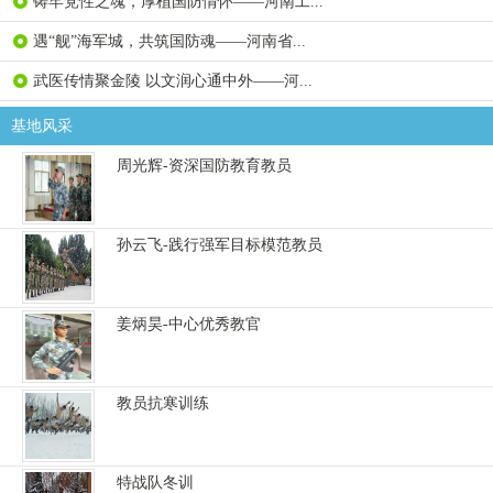
铸牢党性之魂，厚植国防情怀——河南工...
遇“舰”海军城，共筑国防魂——河南省...
武医传情聚金陵 以文润心通中外——河...
基地风采
周光辉-资深国防教育教员
孙云飞-践行强军目标模范教员
姜炳昊-中心优秀教官
教员抗寒训练
特战队冬训