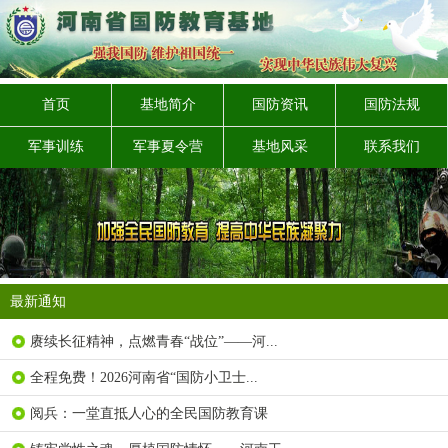
首页
基地简介
国防资讯
国防法规
军事训练
军事夏令营
基地风采
联系我们
最新通知
赓续长征精神，点燃青春“战位”——河...
全程免费！2026河南省“国防小卫士...
阅兵：一堂直抵人心的全民国防教育课