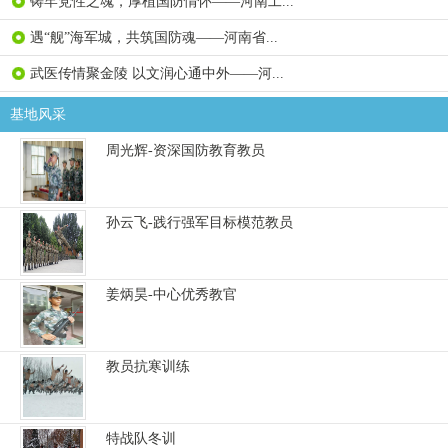
铸牢党性之魂，厚植国防情怀——河南工...
遇“舰”海军城，共筑国防魂——河南省...
武医传情聚金陵 以文润心通中外——河...
基地风采
周光辉-资深国防教育教员
孙云飞-践行强军目标模范教员
姜炳昊-中心优秀教官
教员抗寒训练
特战队冬训