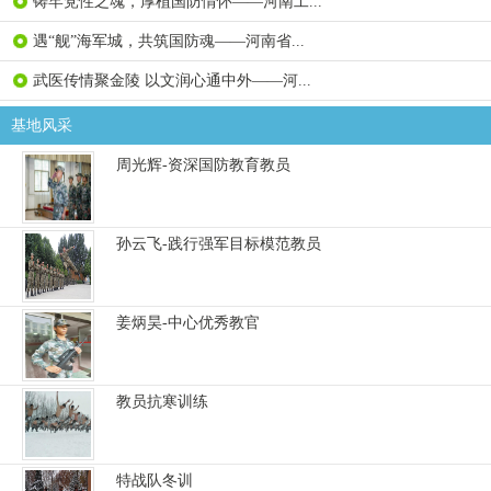
铸牢党性之魂，厚植国防情怀——河南工...
遇“舰”海军城，共筑国防魂——河南省...
武医传情聚金陵 以文润心通中外——河...
基地风采
周光辉-资深国防教育教员
孙云飞-践行强军目标模范教员
姜炳昊-中心优秀教官
教员抗寒训练
特战队冬训