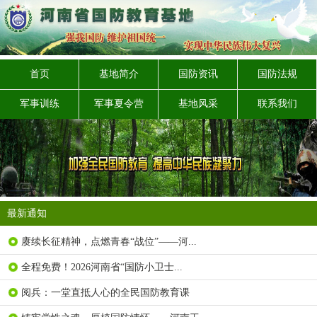
首页
基地简介
国防资讯
国防法规
军事训练
军事夏令营
基地风采
联系我们
最新通知
赓续长征精神，点燃青春“战位”——河...
全程免费！2026河南省“国防小卫士...
阅兵：一堂直抵人心的全民国防教育课