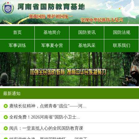
首页
基地简介
国防资讯
国防法规
军事训练
军事夏令营
基地风采
联系我们
最新通知
赓续长征精神，点燃青春“战位”——河...
全程免费！2026河南省“国防小卫士...
阅兵：一堂直抵人心的全民国防教育课