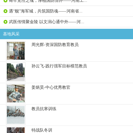
铸牢党性之魂，厚植国防情怀——河南工...
遇“舰”海军城，共筑国防魂——河南省...
武医传情聚金陵 以文润心通中外——河...
基地风采
周光辉-资深国防教育教员
孙云飞-践行强军目标模范教员
姜炳昊-中心优秀教官
教员抗寒训练
特战队冬训