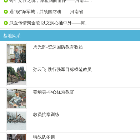
铸牢党性之魂，厚植国防情怀——河南工...
遇“舰”海军城，共筑国防魂——河南省...
武医传情聚金陵 以文润心通中外——河...
基地风采
周光辉-资深国防教育教员
孙云飞-践行强军目标模范教员
姜炳昊-中心优秀教官
教员抗寒训练
特战队冬训