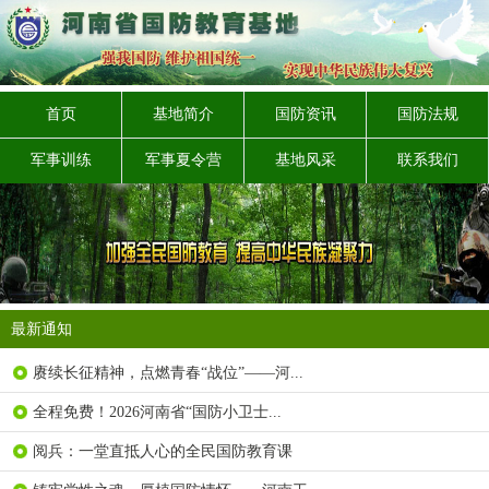
首页
基地简介
国防资讯
国防法规
军事训练
军事夏令营
基地风采
联系我们
最新通知
赓续长征精神，点燃青春“战位”——河...
全程免费！2026河南省“国防小卫士...
阅兵：一堂直抵人心的全民国防教育课