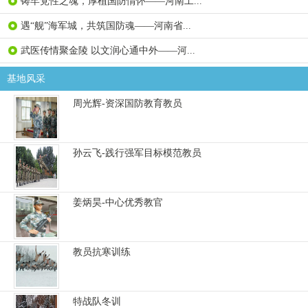
铸牢党性之魂，厚植国防情怀——河南工...
遇“舰”海军城，共筑国防魂——河南省...
武医传情聚金陵 以文润心通中外——河...
基地风采
周光辉-资深国防教育教员
孙云飞-践行强军目标模范教员
姜炳昊-中心优秀教官
教员抗寒训练
特战队冬训