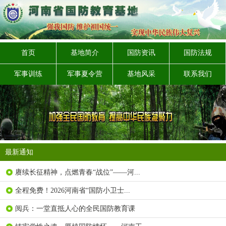
首页
基地简介
国防资讯
国防法规
军事训练
军事夏令营
基地风采
联系我们
最新通知
赓续长征精神，点燃青春“战位”——河...
全程免费！2026河南省“国防小卫士...
阅兵：一堂直抵人心的全民国防教育课